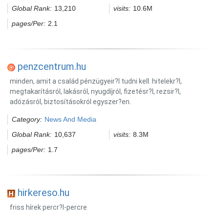
Global Rank:
13,210
visits:
10.6M
pages/Per:
2.1
penzcentrum.hu
minden, amit a család pénzügyeir?l tudni kell. hitelekr?l,
megtakarításról, lakásról, nyugdíjról, fizetésr?l, rezsir?l,
adózásról, biztosításokról egyszer?en.
Category:
News And Media
Global Rank:
10,637
visits:
8.3M
pages/Per:
1.7
hirkereso.hu
friss hírek percr?l-percre