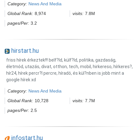
Category:
News And Media
Global Rank:
8,974
visits:
7.8M
pages/Per:
3.2
hirstart.hu
friss hírek érkeztek!!! belf?ld, külf?ld, politika, gazdaság,
életmód, utazás, divat, otthon, tech, mobil, hirkereso, hírkeres?,
hír24, hírek percr?l percre, híradó, és kül?nben is jobb mint a
google hírek xd
Category:
News And Media
Global Rank:
10,728
visits:
7.7M
pages/Per:
2.5
infostart.hu